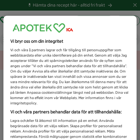
💊 Hämta dina recept här -
alltid fri frakt
Hämta ut recept
Logga in
Vad letar du efter idag?
Vi bryr oss om din integritet
Vi och våra
1
partners lagrar och får tillgång till personuppgifter som
webbläsardata eller unika identifierare på din enhet. Genom att välja Jag
Unknown error
accepterar tillåter du att spårningstekniker används för de syften som
anges under ”Vi och våra partners behandlar data för att tillhandahålla”.
Om du väljer Avvisa alla eller återkallar ditt samtycke inaktiveras de. Om
spårare är inaktiverade kan visst innehåll och vissa annonser som du ser
vara mindre relevanta för dig. Du kan återkomma till denna meny för att
ändra dina val eller återkalla ditt samtycke när som helst genom att klicka
på länken Anpassa cookieinställningar längst ned på webbsidan. Dina val
kommer att ha effekt inom vår Webbplats. Mer information finns i vår
integritetspolicy.
Vi och våra partners behandlar data för att tillhandahålla:
Lagra och/eller få åtkomst till information på en enhet. Använda
begränsade data för att välja reklam. Skapa profiler för personaliserad
reklam. Använda profiler för att välja personaliserad reklam. Mäta
reklamprestanda. Förstå målgrupper genom statistik eller kombinationer