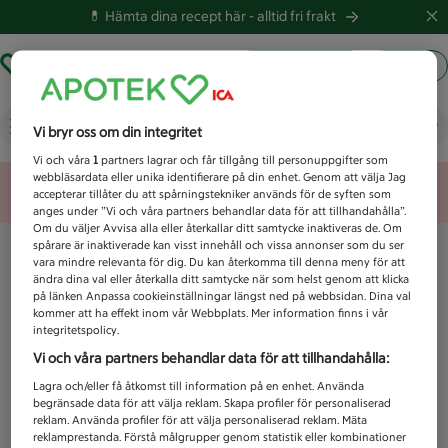
💊 Hämta dina recept här -
alltid fri frakt
Hämta ut recept
Logga in
Vad letar du efter idag?
Vi bryr oss om din integritet
Vi och våra
1
partners lagrar och får tillgång till personuppgifter som
webbläsardata eller unika identifierare på din enhet. Genom att välja Jag
Unknown error
accepterar tillåter du att spårningstekniker används för de syften som
anges under ”Vi och våra partners behandlar data för att tillhandahålla”.
Om du väljer Avvisa alla eller återkallar ditt samtycke inaktiveras de. Om
spårare är inaktiverade kan visst innehåll och vissa annonser som du ser
vara mindre relevanta för dig. Du kan återkomma till denna meny för att
ändra dina val eller återkalla ditt samtycke när som helst genom att klicka
på länken Anpassa cookieinställningar längst ned på webbsidan. Dina val
kommer att ha effekt inom vår Webbplats. Mer information finns i vår
integritetspolicy.
Vi och våra partners behandlar data för att tillhandahålla:
Lagra och/eller få åtkomst till information på en enhet. Använda
begränsade data för att välja reklam. Skapa profiler för personaliserad
reklam. Använda profiler för att välja personaliserad reklam. Mäta
reklamprestanda. Förstå målgrupper genom statistik eller kombinationer