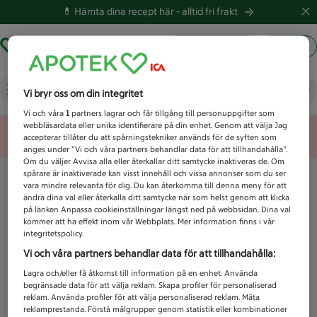
💊 Hämta dina recept här -
alltid fri frakt
Hämta ut recept
Logga in
Vad letar du efter idag?
Vi bryr oss om din integritet
Vi och våra
1
partners lagrar och får tillgång till personuppgifter som
webbläsardata eller unika identifierare på din enhet. Genom att välja Jag
Unknown error
accepterar tillåter du att spårningstekniker används för de syften som
anges under ”Vi och våra partners behandlar data för att tillhandahålla”.
Om du väljer Avvisa alla eller återkallar ditt samtycke inaktiveras de. Om
spårare är inaktiverade kan visst innehåll och vissa annonser som du ser
vara mindre relevanta för dig. Du kan återkomma till denna meny för att
ändra dina val eller återkalla ditt samtycke när som helst genom att klicka
på länken Anpassa cookieinställningar längst ned på webbsidan. Dina val
kommer att ha effekt inom vår Webbplats. Mer information finns i vår
integritetspolicy.
Vi och våra partners behandlar data för att tillhandahålla:
Lagra och/eller få åtkomst till information på en enhet. Använda
begränsade data för att välja reklam. Skapa profiler för personaliserad
reklam. Använda profiler för att välja personaliserad reklam. Mäta
reklamprestanda. Förstå målgrupper genom statistik eller kombinationer