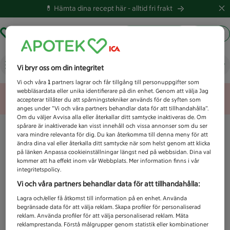
💊 Hämta dina recept här -
alltid fri frakt
Hämta ut recept
Logga in
Vad letar du efter idag?
Vi bryr oss om din integritet
Vi och våra
1
partners lagrar och får tillgång till personuppgifter som
webbläsardata eller unika identifierare på din enhet. Genom att välja Jag
Unknown error
accepterar tillåter du att spårningstekniker används för de syften som
anges under ”Vi och våra partners behandlar data för att tillhandahålla”.
Om du väljer Avvisa alla eller återkallar ditt samtycke inaktiveras de. Om
spårare är inaktiverade kan visst innehåll och vissa annonser som du ser
vara mindre relevanta för dig. Du kan återkomma till denna meny för att
ändra dina val eller återkalla ditt samtycke när som helst genom att klicka
på länken Anpassa cookieinställningar längst ned på webbsidan. Dina val
kommer att ha effekt inom vår Webbplats. Mer information finns i vår
integritetspolicy.
Vi och våra partners behandlar data för att tillhandahålla:
Lagra och/eller få åtkomst till information på en enhet. Använda
begränsade data för att välja reklam. Skapa profiler för personaliserad
reklam. Använda profiler för att välja personaliserad reklam. Mäta
reklamprestanda. Förstå målgrupper genom statistik eller kombinationer