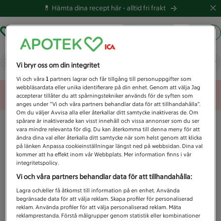
💊 Hämta dina recept här -
alltid fri frakt
Hämta ut recept
Logga in
Vad letar du efter idag?
Vi bryr oss om din integritet
Vi och våra
1
partners lagrar och får tillgång till personuppgifter som
webbläsardata eller unika identifierare på din enhet. Genom att välja Jag
Unknown error
accepterar tillåter du att spårningstekniker används för de syften som
anges under ”Vi och våra partners behandlar data för att tillhandahålla”.
Om du väljer Avvisa alla eller återkallar ditt samtycke inaktiveras de. Om
spårare är inaktiverade kan visst innehåll och vissa annonser som du ser
vara mindre relevanta för dig. Du kan återkomma till denna meny för att
ändra dina val eller återkalla ditt samtycke när som helst genom att klicka
på länken Anpassa cookieinställningar längst ned på webbsidan. Dina val
kommer att ha effekt inom vår Webbplats. Mer information finns i vår
integritetspolicy.
Vi och våra partners behandlar data för att tillhandahålla:
Lagra och/eller få åtkomst till information på en enhet. Använda
begränsade data för att välja reklam. Skapa profiler för personaliserad
reklam. Använda profiler för att välja personaliserad reklam. Mäta
reklamprestanda. Förstå målgrupper genom statistik eller kombinationer