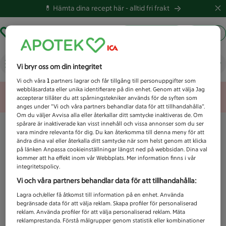
💊 Hämta dina recept här -
alltid fri frakt
Hämta ut recept
Logga in
Vad letar du efter idag?
Vi bryr oss om din integritet
Vi och våra
1
partners lagrar och får tillgång till personuppgifter som
webbläsardata eller unika identifierare på din enhet. Genom att välja Jag
Unknown error
accepterar tillåter du att spårningstekniker används för de syften som
anges under ”Vi och våra partners behandlar data för att tillhandahålla”.
Om du väljer Avvisa alla eller återkallar ditt samtycke inaktiveras de. Om
spårare är inaktiverade kan visst innehåll och vissa annonser som du ser
vara mindre relevanta för dig. Du kan återkomma till denna meny för att
ändra dina val eller återkalla ditt samtycke när som helst genom att klicka
på länken Anpassa cookieinställningar längst ned på webbsidan. Dina val
kommer att ha effekt inom vår Webbplats. Mer information finns i vår
integritetspolicy.
Vi och våra partners behandlar data för att tillhandahålla:
Lagra och/eller få åtkomst till information på en enhet. Använda
begränsade data för att välja reklam. Skapa profiler för personaliserad
reklam. Använda profiler för att välja personaliserad reklam. Mäta
reklamprestanda. Förstå målgrupper genom statistik eller kombinationer