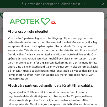
💊 Hämta dina recept här -
alltid fri frakt
Hämta ut recept
Logga in
Vad letar du efter idag?
Vi bryr oss om din integritet
Vi och våra
1
partners lagrar och får tillgång till personuppgifter som
webbläsardata eller unika identifierare på din enhet. Genom att välja Jag
Unknown error
accepterar tillåter du att spårningstekniker används för de syften som
anges under ”Vi och våra partners behandlar data för att tillhandahålla”.
Om du väljer Avvisa alla eller återkallar ditt samtycke inaktiveras de. Om
spårare är inaktiverade kan visst innehåll och vissa annonser som du ser
vara mindre relevanta för dig. Du kan återkomma till denna meny för att
ändra dina val eller återkalla ditt samtycke när som helst genom att klicka
på länken Anpassa cookieinställningar längst ned på webbsidan. Dina val
kommer att ha effekt inom vår Webbplats. Mer information finns i vår
integritetspolicy.
Vi och våra partners behandlar data för att tillhandahålla:
Lagra och/eller få åtkomst till information på en enhet. Använda
begränsade data för att välja reklam. Skapa profiler för personaliserad
reklam. Använda profiler för att välja personaliserad reklam. Mäta
reklamprestanda. Förstå målgrupper genom statistik eller kombinationer