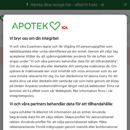
💊 Hämta dina recept här -
alltid fri frakt
Hämta ut recept
Logga in
Vad letar du efter idag?
Vi bryr oss om din integritet
Vi och våra
1
partners lagrar och får tillgång till personuppgifter som
webbläsardata eller unika identifierare på din enhet. Genom att välja Jag
Unknown error
accepterar tillåter du att spårningstekniker används för de syften som
anges under ”Vi och våra partners behandlar data för att tillhandahålla”.
Om du väljer Avvisa alla eller återkallar ditt samtycke inaktiveras de. Om
spårare är inaktiverade kan visst innehåll och vissa annonser som du ser
vara mindre relevanta för dig. Du kan återkomma till denna meny för att
ändra dina val eller återkalla ditt samtycke när som helst genom att klicka
på länken Anpassa cookieinställningar längst ned på webbsidan. Dina val
kommer att ha effekt inom vår Webbplats. Mer information finns i vår
integritetspolicy.
Vi och våra partners behandlar data för att tillhandahålla:
Lagra och/eller få åtkomst till information på en enhet. Använda
begränsade data för att välja reklam. Skapa profiler för personaliserad
reklam. Använda profiler för att välja personaliserad reklam. Mäta
reklamprestanda. Förstå målgrupper genom statistik eller kombinationer