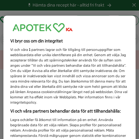
💊 Hämta dina recept här -
alltid fri frakt
Hämta ut recept
Logga in
Vad letar du efter idag?
Vi bryr oss om din integritet
Vi och våra
1
partners lagrar och får tillgång till personuppgifter som
webbläsardata eller unika identifierare på din enhet. Genom att välja Jag
Unknown error
accepterar tillåter du att spårningstekniker används för de syften som
anges under ”Vi och våra partners behandlar data för att tillhandahålla”.
Om du väljer Avvisa alla eller återkallar ditt samtycke inaktiveras de. Om
spårare är inaktiverade kan visst innehåll och vissa annonser som du ser
vara mindre relevanta för dig. Du kan återkomma till denna meny för att
ändra dina val eller återkalla ditt samtycke när som helst genom att klicka
på länken Anpassa cookieinställningar längst ned på webbsidan. Dina val
kommer att ha effekt inom vår Webbplats. Mer information finns i vår
integritetspolicy.
Vi och våra partners behandlar data för att tillhandahålla:
Lagra och/eller få åtkomst till information på en enhet. Använda
begränsade data för att välja reklam. Skapa profiler för personaliserad
reklam. Använda profiler för att välja personaliserad reklam. Mäta
reklamprestanda. Förstå målgrupper genom statistik eller kombinationer