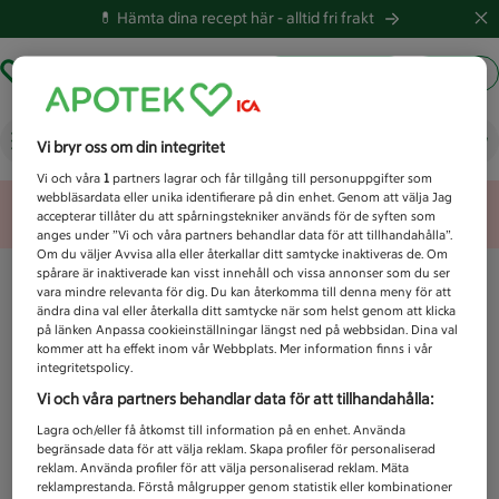
💊 Hämta dina recept här -
alltid fri frakt
Hämta ut recept
Logga in
Vad letar du efter idag?
Vi bryr oss om din integritet
Vi och våra
1
partners lagrar och får tillgång till personuppgifter som
webbläsardata eller unika identifierare på din enhet. Genom att välja Jag
Unknown error
accepterar tillåter du att spårningstekniker används för de syften som
anges under ”Vi och våra partners behandlar data för att tillhandahålla”.
Om du väljer Avvisa alla eller återkallar ditt samtycke inaktiveras de. Om
spårare är inaktiverade kan visst innehåll och vissa annonser som du ser
vara mindre relevanta för dig. Du kan återkomma till denna meny för att
ändra dina val eller återkalla ditt samtycke när som helst genom att klicka
på länken Anpassa cookieinställningar längst ned på webbsidan. Dina val
kommer att ha effekt inom vår Webbplats. Mer information finns i vår
integritetspolicy.
Vi och våra partners behandlar data för att tillhandahålla:
Lagra och/eller få åtkomst till information på en enhet. Använda
begränsade data för att välja reklam. Skapa profiler för personaliserad
reklam. Använda profiler för att välja personaliserad reklam. Mäta
reklamprestanda. Förstå målgrupper genom statistik eller kombinationer