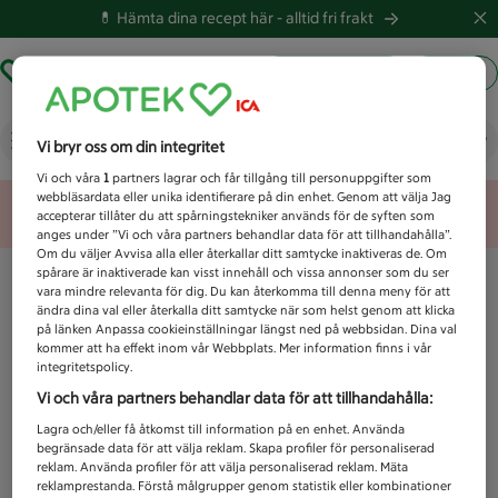
💊 Hämta dina recept här -
alltid fri frakt
Hämta ut recept
Logga in
Vad letar du efter idag?
Vi bryr oss om din integritet
Vi och våra
1
partners lagrar och får tillgång till personuppgifter som
webbläsardata eller unika identifierare på din enhet. Genom att välja Jag
Unknown error
accepterar tillåter du att spårningstekniker används för de syften som
anges under ”Vi och våra partners behandlar data för att tillhandahålla”.
Om du väljer Avvisa alla eller återkallar ditt samtycke inaktiveras de. Om
spårare är inaktiverade kan visst innehåll och vissa annonser som du ser
vara mindre relevanta för dig. Du kan återkomma till denna meny för att
ändra dina val eller återkalla ditt samtycke när som helst genom att klicka
på länken Anpassa cookieinställningar längst ned på webbsidan. Dina val
kommer att ha effekt inom vår Webbplats. Mer information finns i vår
integritetspolicy.
Vi och våra partners behandlar data för att tillhandahålla:
Lagra och/eller få åtkomst till information på en enhet. Använda
begränsade data för att välja reklam. Skapa profiler för personaliserad
reklam. Använda profiler för att välja personaliserad reklam. Mäta
reklamprestanda. Förstå målgrupper genom statistik eller kombinationer