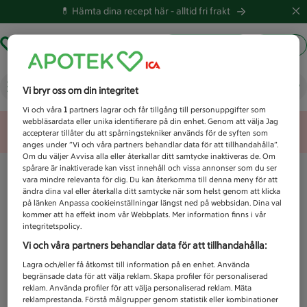
💊 Hämta dina recept här -
alltid fri frakt
Hämta ut recept
Logga in
Vad letar du efter idag?
Vi bryr oss om din integritet
Vi och våra
1
partners lagrar och får tillgång till personuppgifter som
webbläsardata eller unika identifierare på din enhet. Genom att välja Jag
Unknown error
accepterar tillåter du att spårningstekniker används för de syften som
anges under ”Vi och våra partners behandlar data för att tillhandahålla”.
Om du väljer Avvisa alla eller återkallar ditt samtycke inaktiveras de. Om
spårare är inaktiverade kan visst innehåll och vissa annonser som du ser
vara mindre relevanta för dig. Du kan återkomma till denna meny för att
ändra dina val eller återkalla ditt samtycke när som helst genom att klicka
på länken Anpassa cookieinställningar längst ned på webbsidan. Dina val
kommer att ha effekt inom vår Webbplats. Mer information finns i vår
integritetspolicy.
Vi och våra partners behandlar data för att tillhandahålla:
Lagra och/eller få åtkomst till information på en enhet. Använda
begränsade data för att välja reklam. Skapa profiler för personaliserad
reklam. Använda profiler för att välja personaliserad reklam. Mäta
reklamprestanda. Förstå målgrupper genom statistik eller kombinationer