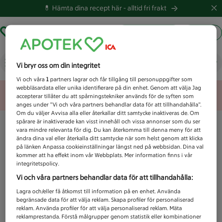
💊 Hämta dina recept här -
alltid fri frakt
Hämta ut recept
Logga in
Vad letar du efter idag?
Vi bryr oss om din integritet
Vi och våra
1
partners lagrar och får tillgång till personuppgifter som
webbläsardata eller unika identifierare på din enhet. Genom att välja Jag
Unknown error
accepterar tillåter du att spårningstekniker används för de syften som
anges under ”Vi och våra partners behandlar data för att tillhandahålla”.
Om du väljer Avvisa alla eller återkallar ditt samtycke inaktiveras de. Om
spårare är inaktiverade kan visst innehåll och vissa annonser som du ser
vara mindre relevanta för dig. Du kan återkomma till denna meny för att
ändra dina val eller återkalla ditt samtycke när som helst genom att klicka
på länken Anpassa cookieinställningar längst ned på webbsidan. Dina val
kommer att ha effekt inom vår Webbplats. Mer information finns i vår
integritetspolicy.
Vi och våra partners behandlar data för att tillhandahålla:
Lagra och/eller få åtkomst till information på en enhet. Använda
begränsade data för att välja reklam. Skapa profiler för personaliserad
reklam. Använda profiler för att välja personaliserad reklam. Mäta
reklamprestanda. Förstå målgrupper genom statistik eller kombinationer