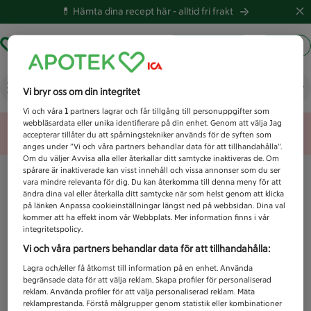
💊 Hämta dina recept här -
alltid fri frakt
Hämta ut recept
Logga in
Vad letar du efter idag?
Vi bryr oss om din integritet
Vi och våra
1
partners lagrar och får tillgång till personuppgifter som
webbläsardata eller unika identifierare på din enhet. Genom att välja Jag
Unknown error
accepterar tillåter du att spårningstekniker används för de syften som
anges under ”Vi och våra partners behandlar data för att tillhandahålla”.
Om du väljer Avvisa alla eller återkallar ditt samtycke inaktiveras de. Om
spårare är inaktiverade kan visst innehåll och vissa annonser som du ser
vara mindre relevanta för dig. Du kan återkomma till denna meny för att
ändra dina val eller återkalla ditt samtycke när som helst genom att klicka
på länken Anpassa cookieinställningar längst ned på webbsidan. Dina val
kommer att ha effekt inom vår Webbplats. Mer information finns i vår
integritetspolicy.
Vi och våra partners behandlar data för att tillhandahålla:
Lagra och/eller få åtkomst till information på en enhet. Använda
begränsade data för att välja reklam. Skapa profiler för personaliserad
reklam. Använda profiler för att välja personaliserad reklam. Mäta
reklamprestanda. Förstå målgrupper genom statistik eller kombinationer