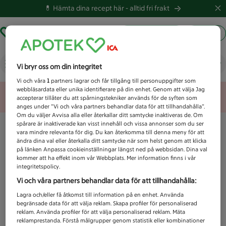
💊 Hämta dina recept här -
alltid fri frakt
Hämta ut recept
Logga in
Vad letar du efter idag?
Vi bryr oss om din integritet
Vi och våra
1
partners lagrar och får tillgång till personuppgifter som
webbläsardata eller unika identifierare på din enhet. Genom att välja Jag
Unknown error
accepterar tillåter du att spårningstekniker används för de syften som
anges under ”Vi och våra partners behandlar data för att tillhandahålla”.
Om du väljer Avvisa alla eller återkallar ditt samtycke inaktiveras de. Om
spårare är inaktiverade kan visst innehåll och vissa annonser som du ser
vara mindre relevanta för dig. Du kan återkomma till denna meny för att
ändra dina val eller återkalla ditt samtycke när som helst genom att klicka
på länken Anpassa cookieinställningar längst ned på webbsidan. Dina val
kommer att ha effekt inom vår Webbplats. Mer information finns i vår
integritetspolicy.
Vi och våra partners behandlar data för att tillhandahålla:
Lagra och/eller få åtkomst till information på en enhet. Använda
begränsade data för att välja reklam. Skapa profiler för personaliserad
reklam. Använda profiler för att välja personaliserad reklam. Mäta
reklamprestanda. Förstå målgrupper genom statistik eller kombinationer