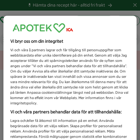
💊 Hämta dina recept här -
alltid fri frakt
Hämta ut recept
Logga in
Vad letar du efter idag?
Vi bryr oss om din integritet
Vi och våra
1
partners lagrar och får tillgång till personuppgifter som
webbläsardata eller unika identifierare på din enhet. Genom att välja Jag
Unknown error
accepterar tillåter du att spårningstekniker används för de syften som
anges under ”Vi och våra partners behandlar data för att tillhandahålla”.
Om du väljer Avvisa alla eller återkallar ditt samtycke inaktiveras de. Om
spårare är inaktiverade kan visst innehåll och vissa annonser som du ser
vara mindre relevanta för dig. Du kan återkomma till denna meny för att
ändra dina val eller återkalla ditt samtycke när som helst genom att klicka
på länken Anpassa cookieinställningar längst ned på webbsidan. Dina val
kommer att ha effekt inom vår Webbplats. Mer information finns i vår
integritetspolicy.
Vi och våra partners behandlar data för att tillhandahålla:
Lagra och/eller få åtkomst till information på en enhet. Använda
begränsade data för att välja reklam. Skapa profiler för personaliserad
reklam. Använda profiler för att välja personaliserad reklam. Mäta
reklamprestanda. Förstå målgrupper genom statistik eller kombinationer