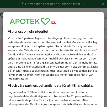
💊 Hämta dina recept här -
alltid fri frakt
Hämta ut recept
Logga in
Vad letar du efter idag?
Vi bryr oss om din integritet
Vi och våra
1
partners lagrar och får tillgång till personuppgifter som
webbläsardata eller unika identifierare på din enhet. Genom att välja Jag
Unknown error
accepterar tillåter du att spårningstekniker används för de syften som
anges under ”Vi och våra partners behandlar data för att tillhandahålla”.
Om du väljer Avvisa alla eller återkallar ditt samtycke inaktiveras de. Om
spårare är inaktiverade kan visst innehåll och vissa annonser som du ser
vara mindre relevanta för dig. Du kan återkomma till denna meny för att
ändra dina val eller återkalla ditt samtycke när som helst genom att klicka
på länken Anpassa cookieinställningar längst ned på webbsidan. Dina val
kommer att ha effekt inom vår Webbplats. Mer information finns i vår
integritetspolicy.
Vi och våra partners behandlar data för att tillhandahålla:
Lagra och/eller få åtkomst till information på en enhet. Använda
begränsade data för att välja reklam. Skapa profiler för personaliserad
reklam. Använda profiler för att välja personaliserad reklam. Mäta
reklamprestanda. Förstå målgrupper genom statistik eller kombinationer