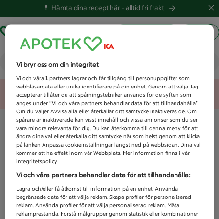
💊 Hämta dina recept här -
alltid fri frakt
Hämta ut recept
Logga in
Vad letar du efter idag?
Vi bryr oss om din integritet
Vi och våra
1
partners lagrar och får tillgång till personuppgifter som
webbläsardata eller unika identifierare på din enhet. Genom att välja Jag
Unknown error
accepterar tillåter du att spårningstekniker används för de syften som
anges under ”Vi och våra partners behandlar data för att tillhandahålla”.
Om du väljer Avvisa alla eller återkallar ditt samtycke inaktiveras de. Om
spårare är inaktiverade kan visst innehåll och vissa annonser som du ser
vara mindre relevanta för dig. Du kan återkomma till denna meny för att
ändra dina val eller återkalla ditt samtycke när som helst genom att klicka
på länken Anpassa cookieinställningar längst ned på webbsidan. Dina val
kommer att ha effekt inom vår Webbplats. Mer information finns i vår
integritetspolicy.
Vi och våra partners behandlar data för att tillhandahålla:
Lagra och/eller få åtkomst till information på en enhet. Använda
begränsade data för att välja reklam. Skapa profiler för personaliserad
reklam. Använda profiler för att välja personaliserad reklam. Mäta
reklamprestanda. Förstå målgrupper genom statistik eller kombinationer