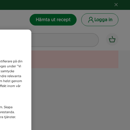
Hämta ut recept
Logga in
tifierare på din
anges under ”Vi
t samtycke
indre relevanta
som helst genom
ffekt inom vår
am. Skapa
prestanda.
a tjänster.