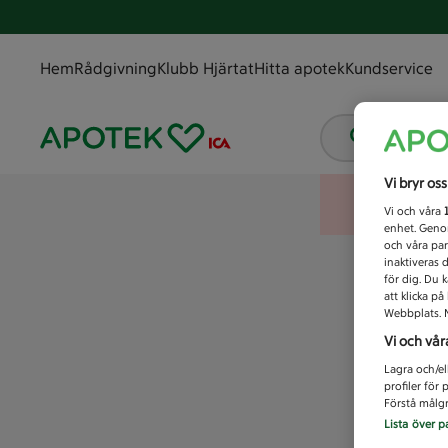
Hem
Rådgivning
Klubb Hjärtat
Hitta apotek
Kundservice
Vad letar
Vi bryr os
Vi och våra
enhet. Genom
och våra par
inaktiveras 
för dig. Du 
att klicka p
Webbplats. M
Vi och vår
Lagra och/el
profiler för
Förstå målgr
Lista över p