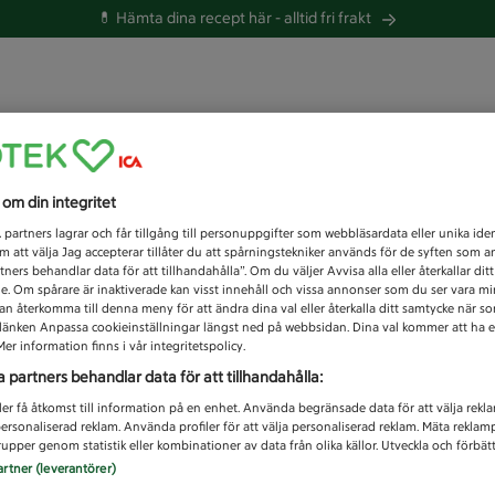
💊 Hämta dina recept här -
alltid fri frakt
 du efter idag?
s om din integritet
Unknown error
1
partners lagrar och får tillgång till personuppgifter som webbläsardata eller unika iden
 att välja Jag accepterar tillåter du att spårningstekniker används för de syften som 
tners behandlar data för att tillhandahålla”. Om du väljer Avvisa alla eller återkallar dit
de. Om spårare är inaktiverade kan visst innehåll och vissa annonser som du ser vara m
kan återkomma till denna meny för att ändra dina val eller återkalla ditt samtycke när 
å länken Anpassa cookieinställningar längst ned på webbsidan. Dina val kommer att ha e
er information finns i vår integritetspolicy.
a partners behandlar data för att tillhandahålla:
ler få åtkomst till information på en enhet. Använda begränsade data för att välja rekl
 personaliserad reklam. Använda profiler för att välja personaliserad reklam. Mäta reklam
upper genom statistik eller kombinationer av data från olika källor. Utveckla och förbättr
artner (leverantörer)