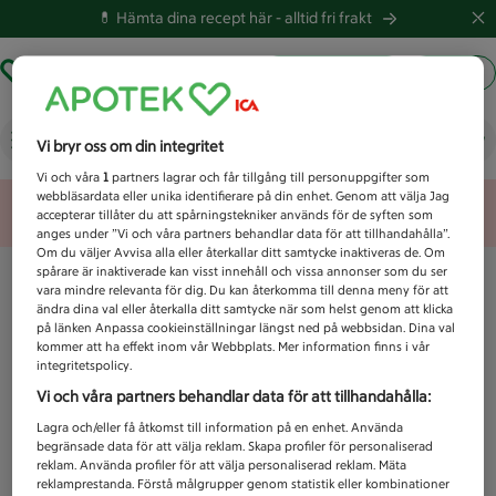
💊 Hämta dina recept här -
alltid fri frakt
Hämta ut recept
Logga in
Vad letar du efter idag?
Vi bryr oss om din integritet
Vi och våra
1
partners lagrar och får tillgång till personuppgifter som
webbläsardata eller unika identifierare på din enhet. Genom att välja Jag
Unknown error
accepterar tillåter du att spårningstekniker används för de syften som
anges under ”Vi och våra partners behandlar data för att tillhandahålla”.
Om du väljer Avvisa alla eller återkallar ditt samtycke inaktiveras de. Om
spårare är inaktiverade kan visst innehåll och vissa annonser som du ser
vara mindre relevanta för dig. Du kan återkomma till denna meny för att
ändra dina val eller återkalla ditt samtycke när som helst genom att klicka
på länken Anpassa cookieinställningar längst ned på webbsidan. Dina val
kommer att ha effekt inom vår Webbplats. Mer information finns i vår
integritetspolicy.
Vi och våra partners behandlar data för att tillhandahålla:
Lagra och/eller få åtkomst till information på en enhet. Använda
begränsade data för att välja reklam. Skapa profiler för personaliserad
reklam. Använda profiler för att välja personaliserad reklam. Mäta
reklamprestanda. Förstå målgrupper genom statistik eller kombinationer