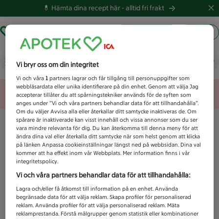
💊 Hämta dina recept här -
alltid fri frakt
Hämta ut recept
Logga in
Vad letar du efter idag?
Vi bryr oss om din integritet
Vi och våra
1
partners lagrar och får tillgång till personuppgifter som
webbläsardata eller unika identifierare på din enhet. Genom att välja Jag
Unknown error
accepterar tillåter du att spårningstekniker används för de syften som
anges under ”Vi och våra partners behandlar data för att tillhandahålla”.
Om du väljer Avvisa alla eller återkallar ditt samtycke inaktiveras de. Om
spårare är inaktiverade kan visst innehåll och vissa annonser som du ser
vara mindre relevanta för dig. Du kan återkomma till denna meny för att
ändra dina val eller återkalla ditt samtycke när som helst genom att klicka
på länken Anpassa cookieinställningar längst ned på webbsidan. Dina val
kommer att ha effekt inom vår Webbplats. Mer information finns i vår
integritetspolicy.
Vi och våra partners behandlar data för att tillhandahålla:
Lagra och/eller få åtkomst till information på en enhet. Använda
begränsade data för att välja reklam. Skapa profiler för personaliserad
reklam. Använda profiler för att välja personaliserad reklam. Mäta
reklamprestanda. Förstå målgrupper genom statistik eller kombinationer