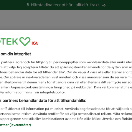
💊 Hämta dina recept här -
alltid fri frakt
 du efter idag?
s om din integritet
Unknown error
1
partners lagrar och får tillgång till personuppgifter som webbläsardata eller unika iden
 att välja Jag accepterar tillåter du att spårningstekniker används för de syften som 
tners behandlar data för att tillhandahålla”. Om du väljer Avvisa alla eller återkallar dit
de. Om spårare är inaktiverade kan visst innehåll och vissa annonser som du ser vara m
kan återkomma till denna meny för att ändra dina val eller återkalla ditt samtycke när 
å länken Anpassa cookieinställningar längst ned på webbsidan. Dina val kommer att ha e
er information finns i vår integritetspolicy.
a partners behandlar data för att tillhandahålla:
ler få åtkomst till information på en enhet. Använda begränsade data för att välja rekl
 personaliserad reklam. Använda profiler för att välja personaliserad reklam. Mäta reklam
upper genom statistik eller kombinationer av data från olika källor. Utveckla och förbättr
artner (leverantörer)