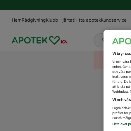
Hem
Rådgivning
Klubb Hjärtat
Hitta apotek
Kundservice
Vad letar
Vi bryr os
Vi och våra
enhet. Genom
och våra par
inaktiveras 
för dig. Du 
att klicka p
Webbplats. M
Vi och vår
Lagra och/el
profiler för
Förstå målgr
Lista över p