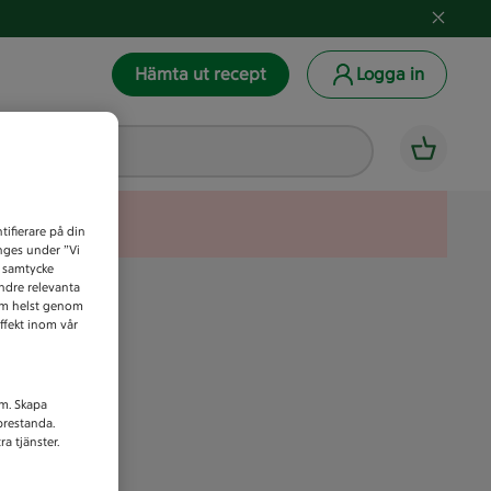
Hämta ut recept
Logga in
tifierare på din
anges under ”Vi
t samtycke
indre relevanta
som helst genom
ffekt inom vår
am. Skapa
prestanda.
a tjänster.