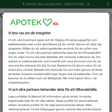
💊 Hämta dina recept här -
alltid fri frakt
Hämta ut recept
Logga in
Vad letar du efter idag?
Vi bryr oss om din integritet
Vi och våra
1
partners lagrar och får tillgång till personuppgifter som
webbläsardata eller unika identifierare på din enhet. Genom att välja Jag
Unknown error
accepterar tillåter du att spårningstekniker används för de syften som
anges under ”Vi och våra partners behandlar data för att tillhandahålla”.
Om du väljer Avvisa alla eller återkallar ditt samtycke inaktiveras de. Om
spårare är inaktiverade kan visst innehåll och vissa annonser som du ser
vara mindre relevanta för dig. Du kan återkomma till denna meny för att
ändra dina val eller återkalla ditt samtycke när som helst genom att klicka
på länken Anpassa cookieinställningar längst ned på webbsidan. Dina val
kommer att ha effekt inom vår Webbplats. Mer information finns i vår
integritetspolicy.
Vi och våra partners behandlar data för att tillhandahålla:
Lagra och/eller få åtkomst till information på en enhet. Använda
begränsade data för att välja reklam. Skapa profiler för personaliserad
reklam. Använda profiler för att välja personaliserad reklam. Mäta
reklamprestanda. Förstå målgrupper genom statistik eller kombinationer