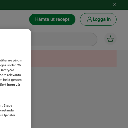
Hämta ut recept
Logga in
tifierare på din
anges under ”Vi
t samtycke
indre relevanta
som helst genom
ffekt inom vår
am. Skapa
prestanda.
a tjänster.