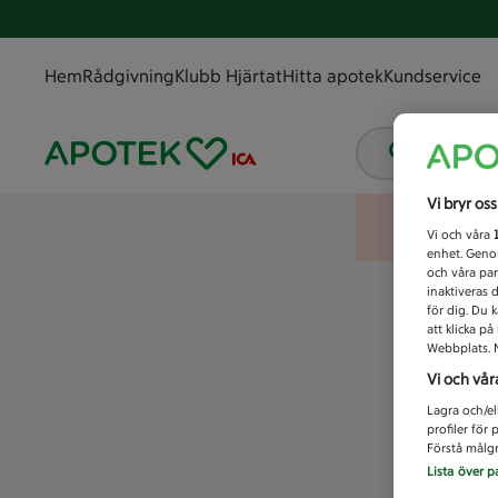
Hem
Rådgivning
Klubb Hjärtat
Hitta apotek
Kundservice
Vad letar
Vi bryr os
Vi och våra
enhet. Genom
och våra par
inaktiveras 
för dig. Du 
att klicka p
Webbplats. M
Vi och vår
Lagra och/el
profiler för
Förstå målgr
Lista över p