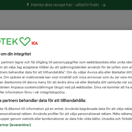
💊 Hämta dina recept här -
alltid fri frakt
 du efter idag?
s om din integritet
Unknown error
1
partners lagrar och får tillgång till personuppgifter som webbläsardata eller unika iden
 att välja Jag accepterar tillåter du att spårningstekniker används för de syften som 
tners behandlar data för att tillhandahålla”. Om du väljer Avvisa alla eller återkallar dit
de. Om spårare är inaktiverade kan visst innehåll och vissa annonser som du ser vara m
kan återkomma till denna meny för att ändra dina val eller återkalla ditt samtycke när 
å länken Anpassa cookieinställningar längst ned på webbsidan. Dina val kommer att ha e
er information finns i vår integritetspolicy.
a partners behandlar data för att tillhandahålla:
ler få åtkomst till information på en enhet. Använda begränsade data för att välja rekl
 personaliserad reklam. Använda profiler för att välja personaliserad reklam. Mäta reklam
upper genom statistik eller kombinationer av data från olika källor. Utveckla och förbättr
artner (leverantörer)