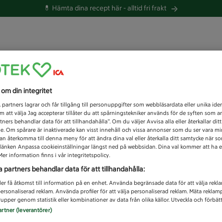
💊 Hämta dina recept här -
alltid fri frakt
 du efter idag?
s om din integritet
Unknown error
1
partners lagrar och får tillgång till personuppgifter som webbläsardata eller unika iden
 att välja Jag accepterar tillåter du att spårningstekniker används för de syften som 
tners behandlar data för att tillhandahålla”. Om du väljer Avvisa alla eller återkallar dit
de. Om spårare är inaktiverade kan visst innehåll och vissa annonser som du ser vara m
kan återkomma till denna meny för att ändra dina val eller återkalla ditt samtycke när 
å länken Anpassa cookieinställningar längst ned på webbsidan. Dina val kommer att ha e
er information finns i vår integritetspolicy.
a partners behandlar data för att tillhandahålla:
ler få åtkomst till information på en enhet. Använda begränsade data för att välja rekl
 personaliserad reklam. Använda profiler för att välja personaliserad reklam. Mäta reklam
upper genom statistik eller kombinationer av data från olika källor. Utveckla och förbättr
artner (leverantörer)