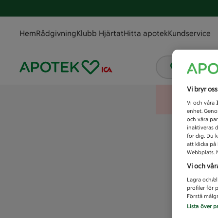
Hem
Rådgivning
Klubb Hjärtat
Hitta apotek
Kundservice
Vad letar
Vi bryr os
Vi och våra
enhet. Genom
och våra par
inaktiveras 
för dig. Du 
att klicka p
Webbplats. M
Vi och vår
Lagra och/el
profiler för
Förstå målgr
Lista över p