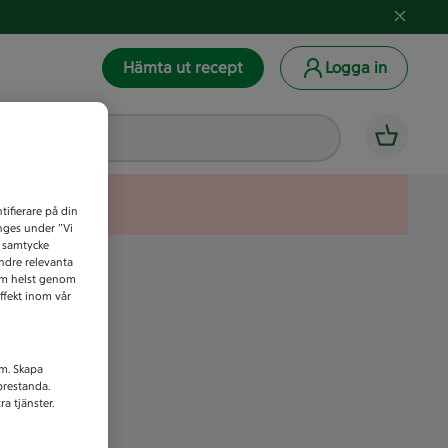
Hämta ut recept
Logga in
tifierare på din
anges under ”Vi
t samtycke
indre relevanta
som helst genom
ffekt inom vår
am. Skapa
prestanda.
a tjänster.