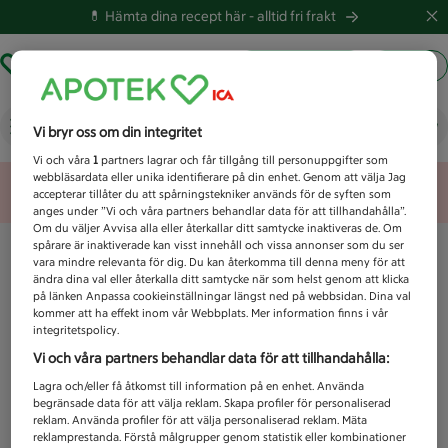
💊 Hämta dina recept här -
alltid fri frakt
Hämta ut recept
Logga in
Vad letar du efter idag?
Vi bryr oss om din integritet
Vi och våra
1
partners lagrar och får tillgång till personuppgifter som
webbläsardata eller unika identifierare på din enhet. Genom att välja Jag
Unknown error
accepterar tillåter du att spårningstekniker används för de syften som
anges under ”Vi och våra partners behandlar data för att tillhandahålla”.
Om du väljer Avvisa alla eller återkallar ditt samtycke inaktiveras de. Om
spårare är inaktiverade kan visst innehåll och vissa annonser som du ser
vara mindre relevanta för dig. Du kan återkomma till denna meny för att
ändra dina val eller återkalla ditt samtycke när som helst genom att klicka
på länken Anpassa cookieinställningar längst ned på webbsidan. Dina val
kommer att ha effekt inom vår Webbplats. Mer information finns i vår
integritetspolicy.
Vi och våra partners behandlar data för att tillhandahålla:
Lagra och/eller få åtkomst till information på en enhet. Använda
begränsade data för att välja reklam. Skapa profiler för personaliserad
reklam. Använda profiler för att välja personaliserad reklam. Mäta
reklamprestanda. Förstå målgrupper genom statistik eller kombinationer