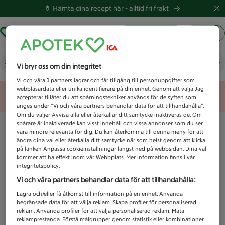
💊 Hämta dina recept här -
alltid fri frakt
Hämta ut recept
Logga in
Vad letar du efter idag?
Vi bryr oss om din integritet
Vi och våra
1
partners lagrar och får tillgång till personuppgifter som
webbläsardata eller unika identifierare på din enhet. Genom att välja Jag
Unknown error
accepterar tillåter du att spårningstekniker används för de syften som
anges under ”Vi och våra partners behandlar data för att tillhandahålla”.
Om du väljer Avvisa alla eller återkallar ditt samtycke inaktiveras de. Om
spårare är inaktiverade kan visst innehåll och vissa annonser som du ser
vara mindre relevanta för dig. Du kan återkomma till denna meny för att
ändra dina val eller återkalla ditt samtycke när som helst genom att klicka
på länken Anpassa cookieinställningar längst ned på webbsidan. Dina val
kommer att ha effekt inom vår Webbplats. Mer information finns i vår
integritetspolicy.
Vi och våra partners behandlar data för att tillhandahålla:
Lagra och/eller få åtkomst till information på en enhet. Använda
begränsade data för att välja reklam. Skapa profiler för personaliserad
reklam. Använda profiler för att välja personaliserad reklam. Mäta
reklamprestanda. Förstå målgrupper genom statistik eller kombinationer