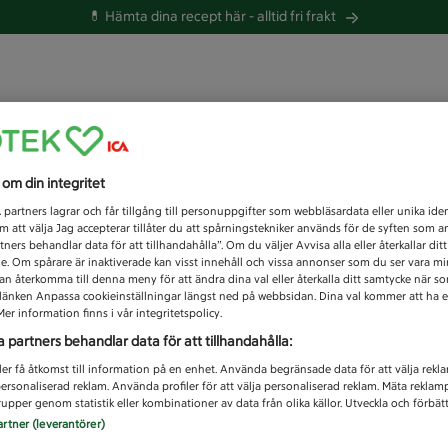
💊 Hämta dina recept här -
alltid fri frakt
 du efter idag?
s om din integritet
Unknown error
1
partners lagrar och får tillgång till personuppgifter som webbläsardata eller unika iden
 att välja Jag accepterar tillåter du att spårningstekniker används för de syften som 
tners behandlar data för att tillhandahålla”. Om du väljer Avvisa alla eller återkallar dit
de. Om spårare är inaktiverade kan visst innehåll och vissa annonser som du ser vara m
kan återkomma till denna meny för att ändra dina val eller återkalla ditt samtycke när 
å länken Anpassa cookieinställningar längst ned på webbsidan. Dina val kommer att ha e
er information finns i vår integritetspolicy.
a partners behandlar data för att tillhandahålla:
ler få åtkomst till information på en enhet. Använda begränsade data för att välja rekl
 personaliserad reklam. Använda profiler för att välja personaliserad reklam. Mäta reklam
upper genom statistik eller kombinationer av data från olika källor. Utveckla och förbättr
artner (leverantörer)