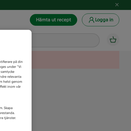
Hämta ut recept
Logga in
tifierare på din
anges under ”Vi
t samtycke
indre relevanta
som helst genom
ffekt inom vår
am. Skapa
prestanda.
a tjänster.