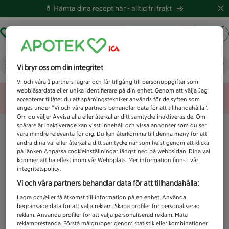
💊 Hämta dina recept här -
alltid fri frakt
Hämta ut recept
Logga in
Vad letar du efter idag?
Vi bryr oss om din integritet
Vi och våra
1
partners lagrar och får tillgång till personuppgifter som
webbläsardata eller unika identifierare på din enhet. Genom att välja Jag
Unknown error
accepterar tillåter du att spårningstekniker används för de syften som
anges under ”Vi och våra partners behandlar data för att tillhandahålla”.
Om du väljer Avvisa alla eller återkallar ditt samtycke inaktiveras de. Om
spårare är inaktiverade kan visst innehåll och vissa annonser som du ser
vara mindre relevanta för dig. Du kan återkomma till denna meny för att
ändra dina val eller återkalla ditt samtycke när som helst genom att klicka
på länken Anpassa cookieinställningar längst ned på webbsidan. Dina val
kommer att ha effekt inom vår Webbplats. Mer information finns i vår
integritetspolicy.
Vi och våra partners behandlar data för att tillhandahålla:
Lagra och/eller få åtkomst till information på en enhet. Använda
begränsade data för att välja reklam. Skapa profiler för personaliserad
reklam. Använda profiler för att välja personaliserad reklam. Mäta
reklamprestanda. Förstå målgrupper genom statistik eller kombinationer