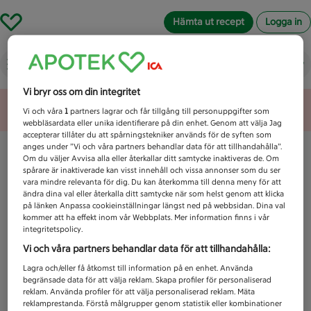
Hämta ut recept
Logga in
Vad letar du efter idag?
Vi bryr oss om din integritet
Unknown error
Vi och våra
1
partners lagrar och får tillgång till personuppgifter som
webbläsardata eller unika identifierare på din enhet. Genom att välja Jag
accepterar tillåter du att spårningstekniker används för de syften som
anges under ”Vi och våra partners behandlar data för att tillhandahålla”.
Om du väljer Avvisa alla eller återkallar ditt samtycke inaktiveras de. Om
spårare är inaktiverade kan visst innehåll och vissa annonser som du ser
vara mindre relevanta för dig. Du kan återkomma till denna meny för att
ändra dina val eller återkalla ditt samtycke när som helst genom att klicka
på länken Anpassa cookieinställningar längst ned på webbsidan. Dina val
kommer att ha effekt inom vår Webbplats. Mer information finns i vår
integritetspolicy.
Vi och våra partners behandlar data för att tillhandahålla:
Lagra och/eller få åtkomst till information på en enhet. Använda
begränsade data för att välja reklam. Skapa profiler för personaliserad
reklam. Använda profiler för att välja personaliserad reklam. Mäta
reklamprestanda. Förstå målgrupper genom statistik eller kombinationer