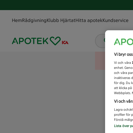
Hem
Rådgivning
Klubb Hjärtat
Hitta apotek
Kundservice
Vad letar
Vi bryr os
Vi och våra
enhet. Genom
och våra par
inaktiveras 
för dig. Du 
att klicka p
Webbplats. M
Vi och vår
Lagra och/el
profiler för
Förstå målgr
Lista över p