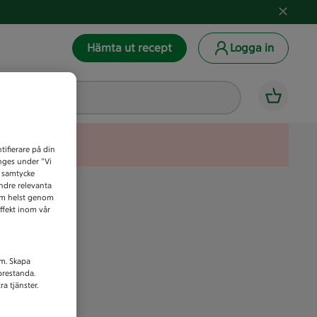
Hämta ut recept
Logga in
tifierare på din
anges under ”Vi
t samtycke
indre relevanta
som helst genom
ffekt inom vår
am. Skapa
prestanda.
a tjänster.