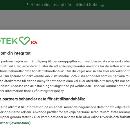
💊 Hämta dina recept här -
alltid fri frakt
 du efter idag?
s om din integritet
Unknown error
1
partners lagrar och får tillgång till personuppgifter som webbläsardata eller unika iden
 att välja Jag accepterar tillåter du att spårningstekniker används för de syften som 
tners behandlar data för att tillhandahålla”. Om du väljer Avvisa alla eller återkallar dit
de. Om spårare är inaktiverade kan visst innehåll och vissa annonser som du ser vara m
kan återkomma till denna meny för att ändra dina val eller återkalla ditt samtycke när 
å länken Anpassa cookieinställningar längst ned på webbsidan. Dina val kommer att ha e
er information finns i vår integritetspolicy.
a partners behandlar data för att tillhandahålla:
ler få åtkomst till information på en enhet. Använda begränsade data för att välja rekl
 personaliserad reklam. Använda profiler för att välja personaliserad reklam. Mäta reklam
upper genom statistik eller kombinationer av data från olika källor. Utveckla och förbättr
artner (leverantörer)