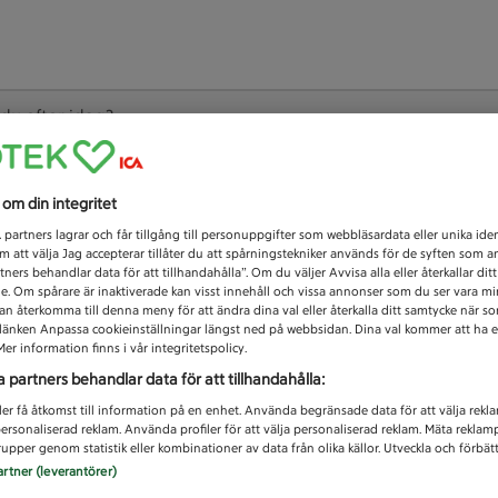
 du efter idag?
Unknown error
s om din integritet
1
partners lagrar och får tillgång till personuppgifter som webbläsardata eller unika iden
 att välja Jag accepterar tillåter du att spårningstekniker används för de syften som 
tners behandlar data för att tillhandahålla”. Om du väljer Avvisa alla eller återkallar dit
de. Om spårare är inaktiverade kan visst innehåll och vissa annonser som du ser vara m
kan återkomma till denna meny för att ändra dina val eller återkalla ditt samtycke när 
å länken Anpassa cookieinställningar längst ned på webbsidan. Dina val kommer att ha e
er information finns i vår integritetspolicy.
a partners behandlar data för att tillhandahålla:
ler få åtkomst till information på en enhet. Använda begränsade data för att välja rekl
 personaliserad reklam. Använda profiler för att välja personaliserad reklam. Mäta reklam
upper genom statistik eller kombinationer av data från olika källor. Utveckla och förbättr
artner (leverantörer)