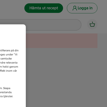
Hämta ut recept
Logga in
tifierare på din
anges under ”Vi
t samtycke
indre relevanta
som helst genom
ffekt inom vår
am. Skapa
prestanda.
a tjänster.