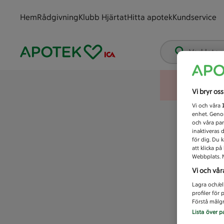
Hem
Rådgivning
Klubb Hjärtat
Hitta apotek
Kundservice
Vad letar
Vi bryr os
Vi och våra
enhet. Genom
och våra par
inaktiveras 
för dig. Du 
att klicka p
Webbplats. M
Vi och vår
Lagra och/el
profiler för
Förstå målgr
Lista över p