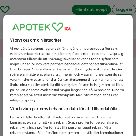
Hämta ut recept
Logga in
Vad letar du efter idag?
Vi bryr oss om din integritet
Unknown error
Vi och våra
1
partners lagrar och får tillgång till personuppgifter som
webbläsardata eller unika identifierare på din enhet. Genom att välja Jag
accepterar tillåter du att spårningstekniker används för de syften som
anges under ”Vi och våra partners behandlar data för att tillhandahålla”.
Om du väljer Avvisa alla eller återkallar ditt samtycke inaktiveras de. Om
spårare är inaktiverade kan visst innehåll och vissa annonser som du ser
vara mindre relevanta för dig. Du kan återkomma till denna meny för att
ändra dina val eller återkalla ditt samtycke när som helst genom att klicka
på länken Anpassa cookieinställningar längst ned på webbsidan. Dina val
kommer att ha effekt inom vår Webbplats. Mer information finns i vår
integritetspolicy.
Vi och våra partners behandlar data för att tillhandahålla:
Lagra och/eller få åtkomst till information på en enhet. Använda
begränsade data för att välja reklam. Skapa profiler för personaliserad
reklam. Använda profiler för att välja personaliserad reklam. Mäta
reklamprestanda. Förstå målgrupper genom statistik eller kombinationer