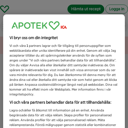
Hämta ut recept
Logga in
Vad letar du efter idag?
Vi bryr oss om din integritet
Unknown error
Vi och våra
1
partners lagrar och får tillgång till personuppgifter som
webbläsardata eller unika identifierare på din enhet. Genom att välja Jag
accepterar tillåter du att spårningstekniker används för de syften som
anges under ”Vi och våra partners behandlar data för att tillhandahålla”.
Om du väljer Avvisa alla eller återkallar ditt samtycke inaktiveras de. Om
spårare är inaktiverade kan visst innehåll och vissa annonser som du ser
vara mindre relevanta för dig. Du kan återkomma till denna meny för att
ändra dina val eller återkalla ditt samtycke när som helst genom att klicka
på länken Anpassa cookieinställningar längst ned på webbsidan. Dina val
kommer att ha effekt inom vår Webbplats. Mer information finns i vår
integritetspolicy.
Vi och våra partners behandlar data för att tillhandahålla:
Lagra och/eller få åtkomst till information på en enhet. Använda
begränsade data för att välja reklam. Skapa profiler för personaliserad
reklam. Använda profiler för att välja personaliserad reklam. Mäta
reklamprestanda. Förstå målgrupper genom statistik eller kombinationer