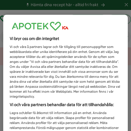
💊 Hämta dina recept här -
alltid fri frakt
Hämta ut recept
Logga in
Vad letar du efter idag?
Vi bryr oss om din integritet
Vi och våra
1
partners lagrar och får tillgång till personuppgifter som
webbläsardata eller unika identifierare på din enhet. Genom att välja Jag
Unknown error
accepterar tillåter du att spårningstekniker används för de syften som
anges under ”Vi och våra partners behandlar data för att tillhandahålla”.
Om du väljer Avvisa alla eller återkallar ditt samtycke inaktiveras de. Om
spårare är inaktiverade kan visst innehåll och vissa annonser som du ser
vara mindre relevanta för dig. Du kan återkomma till denna meny för att
ändra dina val eller återkalla ditt samtycke när som helst genom att klicka
på länken Anpassa cookieinställningar längst ned på webbsidan. Dina val
kommer att ha effekt inom vår Webbplats. Mer information finns i vår
integritetspolicy.
Vi och våra partners behandlar data för att tillhandahålla:
Lagra och/eller få åtkomst till information på en enhet. Använda
begränsade data för att välja reklam. Skapa profiler för personaliserad
reklam. Använda profiler för att välja personaliserad reklam. Mäta
reklamprestanda. Förstå målgrupper genom statistik eller kombinationer