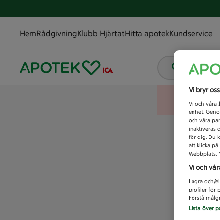
Hem
Rådgivning
Klubb Hjärtat
Hitta apotek
Kundservice
Vad letar
Vi bryr os
Vi och våra
enhet. Genom
och våra par
inaktiveras 
för dig. Du 
att klicka p
Webbplats. M
Vi och vår
Lagra och/el
profiler för
Förstå målgr
Lista över p