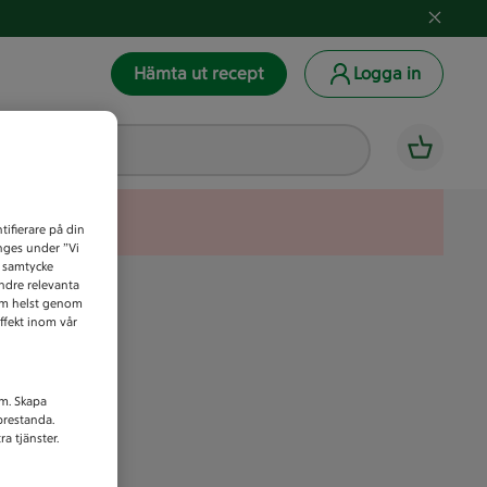
Hämta ut recept
Logga in
tifierare på din
anges under ”Vi
t samtycke
indre relevanta
som helst genom
ffekt inom vår
am. Skapa
prestanda.
a tjänster.