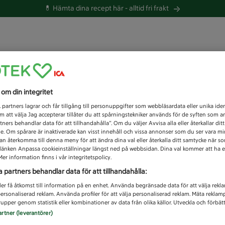
💊 Hämta dina recept här -
alltid fri frakt
 du efter idag?
s om din integritet
Unknown error
1
partners lagrar och får tillgång till personuppgifter som webbläsardata eller unika iden
 att välja Jag accepterar tillåter du att spårningstekniker används för de syften som 
tners behandlar data för att tillhandahålla”. Om du väljer Avvisa alla eller återkallar dit
de. Om spårare är inaktiverade kan visst innehåll och vissa annonser som du ser vara m
kan återkomma till denna meny för att ändra dina val eller återkalla ditt samtycke när 
å länken Anpassa cookieinställningar längst ned på webbsidan. Dina val kommer att ha e
er information finns i vår integritetspolicy.
a partners behandlar data för att tillhandahålla:
ler få åtkomst till information på en enhet. Använda begränsade data för att välja rekl
 personaliserad reklam. Använda profiler för att välja personaliserad reklam. Mäta reklam
upper genom statistik eller kombinationer av data från olika källor. Utveckla och förbättr
artner (leverantörer)