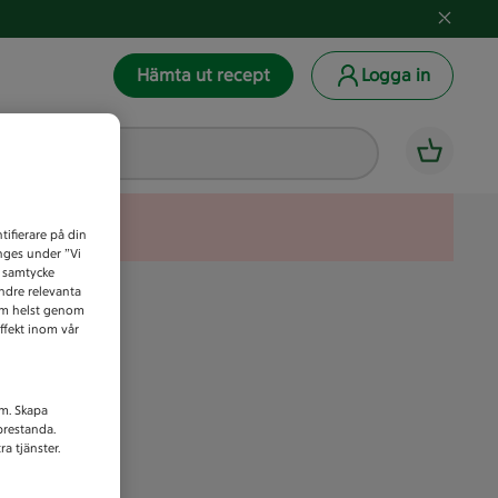
Hämta ut recept
Logga in
tifierare på din
anges under ”Vi
t samtycke
indre relevanta
som helst genom
ffekt inom vår
am. Skapa
prestanda.
a tjänster.