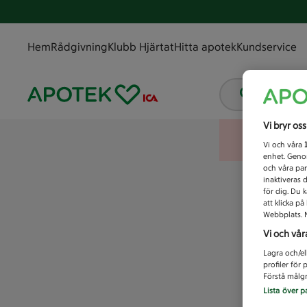
Hem
Rådgivning
Klubb Hjärtat
Hitta apotek
Kundservice
Vad letar
Vi bryr os
Vi och våra
enhet. Genom
och våra par
inaktiveras 
för dig. Du 
att klicka p
Webbplats. M
Vi och vår
Lagra och/el
profiler för
Förstå målgr
Lista över p