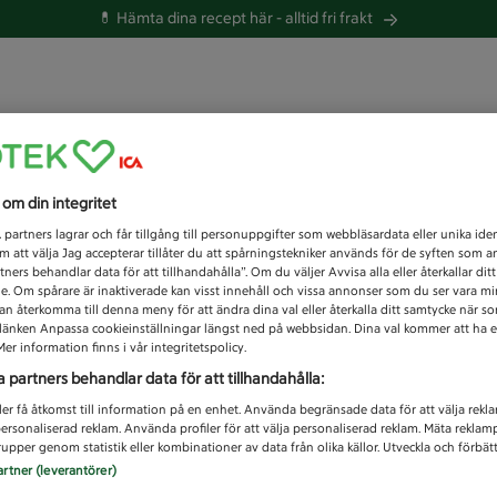
💊 Hämta dina recept här -
alltid fri frakt
 du efter idag?
s om din integritet
Unknown error
1
partners lagrar och får tillgång till personuppgifter som webbläsardata eller unika iden
 att välja Jag accepterar tillåter du att spårningstekniker används för de syften som 
tners behandlar data för att tillhandahålla”. Om du väljer Avvisa alla eller återkallar dit
de. Om spårare är inaktiverade kan visst innehåll och vissa annonser som du ser vara m
kan återkomma till denna meny för att ändra dina val eller återkalla ditt samtycke när 
å länken Anpassa cookieinställningar längst ned på webbsidan. Dina val kommer att ha e
er information finns i vår integritetspolicy.
a partners behandlar data för att tillhandahålla:
ler få åtkomst till information på en enhet. Använda begränsade data för att välja rekl
 personaliserad reklam. Använda profiler för att välja personaliserad reklam. Mäta reklam
upper genom statistik eller kombinationer av data från olika källor. Utveckla och förbättr
artner (leverantörer)