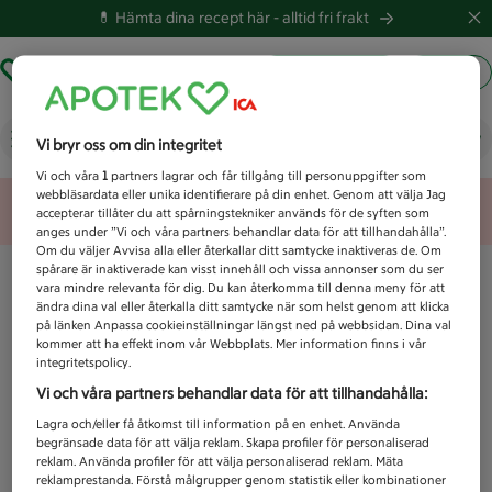
💊 Hämta dina recept här -
alltid fri frakt
Hämta ut recept
Logga in
Vad letar du efter idag?
Vi bryr oss om din integritet
Vi och våra
1
partners lagrar och får tillgång till personuppgifter som
webbläsardata eller unika identifierare på din enhet. Genom att välja Jag
Unknown error
accepterar tillåter du att spårningstekniker används för de syften som
anges under ”Vi och våra partners behandlar data för att tillhandahålla”.
Om du väljer Avvisa alla eller återkallar ditt samtycke inaktiveras de. Om
spårare är inaktiverade kan visst innehåll och vissa annonser som du ser
vara mindre relevanta för dig. Du kan återkomma till denna meny för att
ändra dina val eller återkalla ditt samtycke när som helst genom att klicka
på länken Anpassa cookieinställningar längst ned på webbsidan. Dina val
kommer att ha effekt inom vår Webbplats. Mer information finns i vår
integritetspolicy.
Vi och våra partners behandlar data för att tillhandahålla:
Lagra och/eller få åtkomst till information på en enhet. Använda
begränsade data för att välja reklam. Skapa profiler för personaliserad
reklam. Använda profiler för att välja personaliserad reklam. Mäta
reklamprestanda. Förstå målgrupper genom statistik eller kombinationer