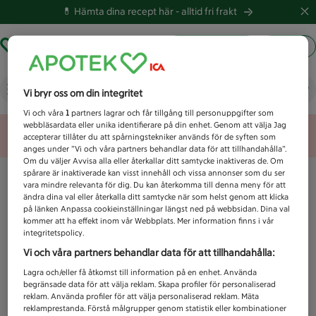
💊 Hämta dina recept här -
alltid fri frakt
Hämta ut recept
Logga in
Vad letar du efter idag?
Vi bryr oss om din integritet
Vi och våra
1
partners lagrar och får tillgång till personuppgifter som
webbläsardata eller unika identifierare på din enhet. Genom att välja Jag
Unknown error
accepterar tillåter du att spårningstekniker används för de syften som
anges under ”Vi och våra partners behandlar data för att tillhandahålla”.
Om du väljer Avvisa alla eller återkallar ditt samtycke inaktiveras de. Om
spårare är inaktiverade kan visst innehåll och vissa annonser som du ser
vara mindre relevanta för dig. Du kan återkomma till denna meny för att
ändra dina val eller återkalla ditt samtycke när som helst genom att klicka
på länken Anpassa cookieinställningar längst ned på webbsidan. Dina val
kommer att ha effekt inom vår Webbplats. Mer information finns i vår
integritetspolicy.
Vi och våra partners behandlar data för att tillhandahålla:
Lagra och/eller få åtkomst till information på en enhet. Använda
begränsade data för att välja reklam. Skapa profiler för personaliserad
reklam. Använda profiler för att välja personaliserad reklam. Mäta
reklamprestanda. Förstå målgrupper genom statistik eller kombinationer