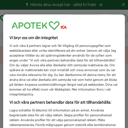
💊 Hämta dina recept här -
alltid fri frakt
Hämta ut recept
Logga in
Vad letar du efter idag?
Vi bryr oss om din integritet
Vi och våra
1
partners lagrar och får tillgång till personuppgifter som
webbläsardata eller unika identifierare på din enhet. Genom att välja Jag
Unknown error
accepterar tillåter du att spårningstekniker används för de syften som
anges under ”Vi och våra partners behandlar data för att tillhandahålla”.
Om du väljer Avvisa alla eller återkallar ditt samtycke inaktiveras de. Om
spårare är inaktiverade kan visst innehåll och vissa annonser som du ser
vara mindre relevanta för dig. Du kan återkomma till denna meny för att
ändra dina val eller återkalla ditt samtycke när som helst genom att klicka
på länken Anpassa cookieinställningar längst ned på webbsidan. Dina val
kommer att ha effekt inom vår Webbplats. Mer information finns i vår
integritetspolicy.
Vi och våra partners behandlar data för att tillhandahålla:
Lagra och/eller få åtkomst till information på en enhet. Använda
begränsade data för att välja reklam. Skapa profiler för personaliserad
reklam. Använda profiler för att välja personaliserad reklam. Mäta
reklamprestanda. Förstå målgrupper genom statistik eller kombinationer