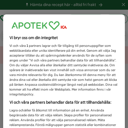
💊 Hämta dina recept här -
alltid fri frakt
Hämta ut recept
Logga in
Vad letar du efter idag?
Vi bryr oss om din integritet
Vi och våra
1
partners lagrar och får tillgång till personuppgifter som
webbläsardata eller unika identifierare på din enhet. Genom att välja Jag
Unknown error
accepterar tillåter du att spårningstekniker används för de syften som
anges under ”Vi och våra partners behandlar data för att tillhandahålla”.
Om du väljer Avvisa alla eller återkallar ditt samtycke inaktiveras de. Om
spårare är inaktiverade kan visst innehåll och vissa annonser som du ser
vara mindre relevanta för dig. Du kan återkomma till denna meny för att
ändra dina val eller återkalla ditt samtycke när som helst genom att klicka
på länken Anpassa cookieinställningar längst ned på webbsidan. Dina val
kommer att ha effekt inom vår Webbplats. Mer information finns i vår
integritetspolicy.
Vi och våra partners behandlar data för att tillhandahålla:
Lagra och/eller få åtkomst till information på en enhet. Använda
begränsade data för att välja reklam. Skapa profiler för personaliserad
reklam. Använda profiler för att välja personaliserad reklam. Mäta
reklamprestanda. Förstå målgrupper genom statistik eller kombinationer