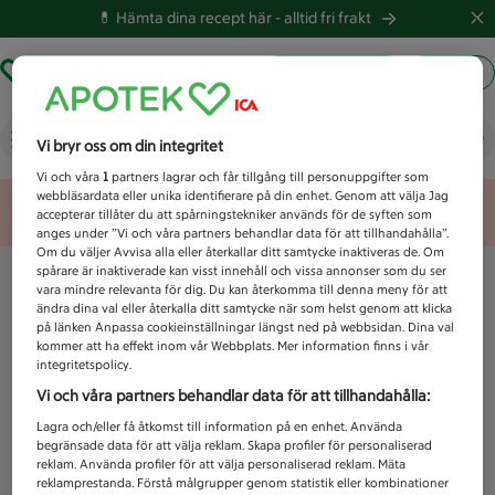
💊 Hämta dina recept här -
alltid fri frakt
Hämta ut recept
Logga in
Vad letar du efter idag?
Vi bryr oss om din integritet
Vi och våra
1
partners lagrar och får tillgång till personuppgifter som
webbläsardata eller unika identifierare på din enhet. Genom att välja Jag
Unknown error
accepterar tillåter du att spårningstekniker används för de syften som
anges under ”Vi och våra partners behandlar data för att tillhandahålla”.
Om du väljer Avvisa alla eller återkallar ditt samtycke inaktiveras de. Om
spårare är inaktiverade kan visst innehåll och vissa annonser som du ser
vara mindre relevanta för dig. Du kan återkomma till denna meny för att
ändra dina val eller återkalla ditt samtycke när som helst genom att klicka
på länken Anpassa cookieinställningar längst ned på webbsidan. Dina val
kommer att ha effekt inom vår Webbplats. Mer information finns i vår
integritetspolicy.
Vi och våra partners behandlar data för att tillhandahålla:
Lagra och/eller få åtkomst till information på en enhet. Använda
begränsade data för att välja reklam. Skapa profiler för personaliserad
reklam. Använda profiler för att välja personaliserad reklam. Mäta
reklamprestanda. Förstå målgrupper genom statistik eller kombinationer