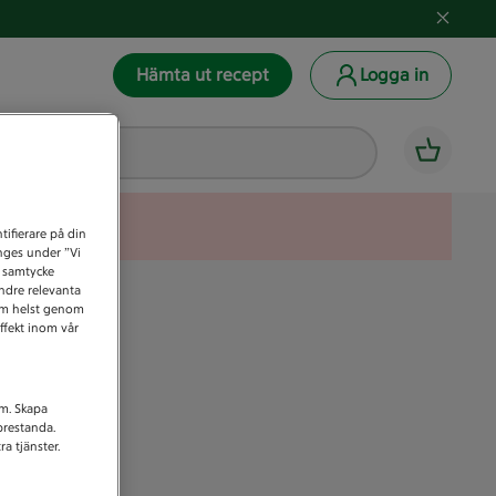
Hämta ut recept
Logga in
tifierare på din
anges under ”Vi
t samtycke
indre relevanta
som helst genom
ffekt inom vår
am. Skapa
prestanda.
a tjänster.