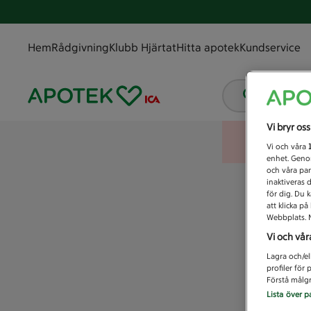
Hem
Rådgivning
Klubb Hjärtat
Hitta apotek
Kundservice
Vad letar
Vi bryr os
Vi och våra
enhet. Genom
och våra par
inaktiveras 
för dig. Du 
att klicka p
Webbplats. M
Vi och vår
Lagra och/el
profiler för
Förstå målgr
Lista över p