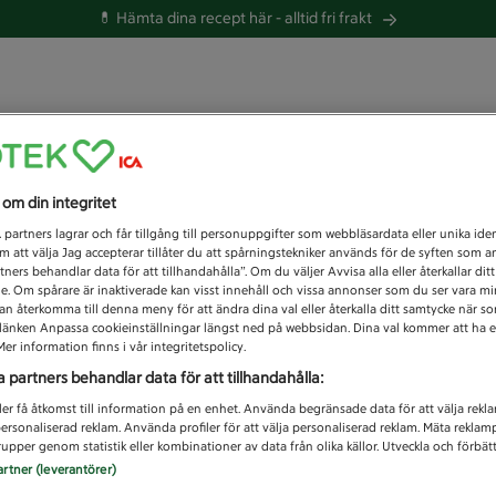
💊 Hämta dina recept här -
alltid fri frakt
 du efter idag?
s om din integritet
Unknown error
1
partners lagrar och får tillgång till personuppgifter som webbläsardata eller unika iden
 att välja Jag accepterar tillåter du att spårningstekniker används för de syften som 
tners behandlar data för att tillhandahålla”. Om du väljer Avvisa alla eller återkallar dit
de. Om spårare är inaktiverade kan visst innehåll och vissa annonser som du ser vara m
kan återkomma till denna meny för att ändra dina val eller återkalla ditt samtycke när 
å länken Anpassa cookieinställningar längst ned på webbsidan. Dina val kommer att ha e
er information finns i vår integritetspolicy.
a partners behandlar data för att tillhandahålla:
ler få åtkomst till information på en enhet. Använda begränsade data för att välja rekl
 personaliserad reklam. Använda profiler för att välja personaliserad reklam. Mäta reklam
upper genom statistik eller kombinationer av data från olika källor. Utveckla och förbättr
artner (leverantörer)