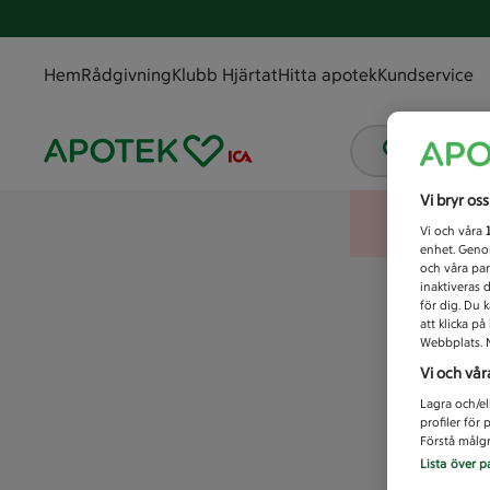
Hem
Rådgivning
Klubb Hjärtat
Hitta apotek
Kundservice
Vad letar
Vi bryr os
Vi och våra
enhet. Genom
och våra par
inaktiveras 
för dig. Du 
att klicka p
Webbplats. M
Vi och vår
Lagra och/el
profiler för
Förstå målgr
Lista över p