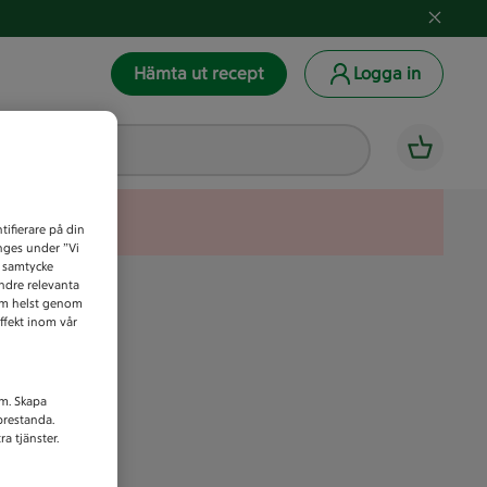
Hämta ut recept
Logga in
tifierare på din
anges under ”Vi
t samtycke
indre relevanta
som helst genom
ffekt inom vår
am. Skapa
prestanda.
a tjänster.