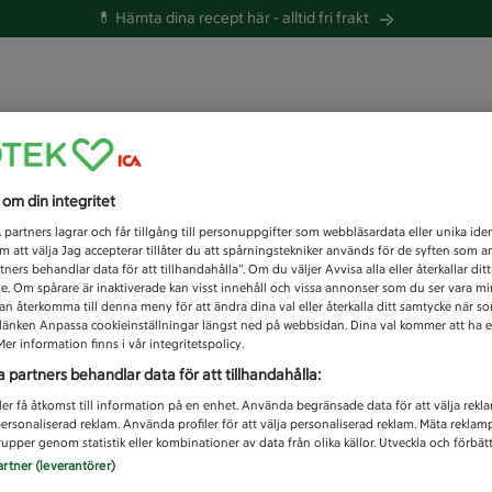
💊 Hämta dina recept här -
alltid fri frakt
 du efter idag?
s om din integritet
Unknown error
1
partners lagrar och får tillgång till personuppgifter som webbläsardata eller unika iden
 att välja Jag accepterar tillåter du att spårningstekniker används för de syften som 
tners behandlar data för att tillhandahålla”. Om du väljer Avvisa alla eller återkallar dit
de. Om spårare är inaktiverade kan visst innehåll och vissa annonser som du ser vara m
kan återkomma till denna meny för att ändra dina val eller återkalla ditt samtycke när 
å länken Anpassa cookieinställningar längst ned på webbsidan. Dina val kommer att ha e
er information finns i vår integritetspolicy.
a partners behandlar data för att tillhandahålla:
ler få åtkomst till information på en enhet. Använda begränsade data för att välja rekl
 personaliserad reklam. Använda profiler för att välja personaliserad reklam. Mäta reklam
upper genom statistik eller kombinationer av data från olika källor. Utveckla och förbättr
artner (leverantörer)