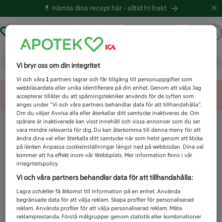
💊 Hämta dina recept här -
alltid fri frakt
Hämta ut recept
Logga in
Vad letar du efter idag?
Vi bryr oss om din integritet
Vi och våra
1
partners lagrar och får tillgång till personuppgifter som
webbläsardata eller unika identifierare på din enhet. Genom att välja Jag
Unknown error
accepterar tillåter du att spårningstekniker används för de syften som
anges under ”Vi och våra partners behandlar data för att tillhandahålla”.
Om du väljer Avvisa alla eller återkallar ditt samtycke inaktiveras de. Om
spårare är inaktiverade kan visst innehåll och vissa annonser som du ser
vara mindre relevanta för dig. Du kan återkomma till denna meny för att
ändra dina val eller återkalla ditt samtycke när som helst genom att klicka
på länken Anpassa cookieinställningar längst ned på webbsidan. Dina val
kommer att ha effekt inom vår Webbplats. Mer information finns i vår
integritetspolicy.
Vi och våra partners behandlar data för att tillhandahålla:
Lagra och/eller få åtkomst till information på en enhet. Använda
begränsade data för att välja reklam. Skapa profiler för personaliserad
reklam. Använda profiler för att välja personaliserad reklam. Mäta
reklamprestanda. Förstå målgrupper genom statistik eller kombinationer