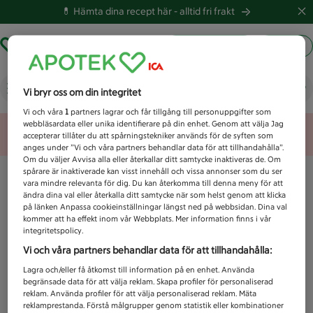
💊 Hämta dina recept här -
alltid fri frakt
Hämta ut recept
Logga in
Vad letar du efter idag?
Vi bryr oss om din integritet
Vi och våra
1
partners lagrar och får tillgång till personuppgifter som
webbläsardata eller unika identifierare på din enhet. Genom att välja Jag
Unknown error
accepterar tillåter du att spårningstekniker används för de syften som
anges under ”Vi och våra partners behandlar data för att tillhandahålla”.
Om du väljer Avvisa alla eller återkallar ditt samtycke inaktiveras de. Om
spårare är inaktiverade kan visst innehåll och vissa annonser som du ser
vara mindre relevanta för dig. Du kan återkomma till denna meny för att
ändra dina val eller återkalla ditt samtycke när som helst genom att klicka
på länken Anpassa cookieinställningar längst ned på webbsidan. Dina val
kommer att ha effekt inom vår Webbplats. Mer information finns i vår
integritetspolicy.
Vi och våra partners behandlar data för att tillhandahålla:
Lagra och/eller få åtkomst till information på en enhet. Använda
begränsade data för att välja reklam. Skapa profiler för personaliserad
reklam. Använda profiler för att välja personaliserad reklam. Mäta
reklamprestanda. Förstå målgrupper genom statistik eller kombinationer