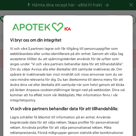
💊 Hämta dina recept här -
alltid fri frakt
Hämta ut recept
Logga in
Vad letar du efter idag?
Vi bryr oss om din integritet
Vi och våra
1
partners lagrar och får tillgång till personuppgifter som
webbläsardata eller unika identifierare på din enhet. Genom att välja Jag
Unknown error
accepterar tillåter du att spårningstekniker används för de syften som
anges under ”Vi och våra partners behandlar data för att tillhandahålla”.
Om du väljer Avvisa alla eller återkallar ditt samtycke inaktiveras de. Om
spårare är inaktiverade kan visst innehåll och vissa annonser som du ser
vara mindre relevanta för dig. Du kan återkomma till denna meny för att
ändra dina val eller återkalla ditt samtycke när som helst genom att klicka
på länken Anpassa cookieinställningar längst ned på webbsidan. Dina val
kommer att ha effekt inom vår Webbplats. Mer information finns i vår
integritetspolicy.
Vi och våra partners behandlar data för att tillhandahålla:
Lagra och/eller få åtkomst till information på en enhet. Använda
begränsade data för att välja reklam. Skapa profiler för personaliserad
reklam. Använda profiler för att välja personaliserad reklam. Mäta
reklamprestanda. Förstå målgrupper genom statistik eller kombinationer