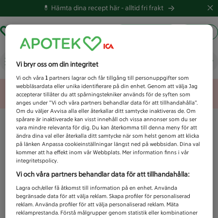
💊 Hämta dina recept här -
alltid fri frakt
Hämta ut recept
Logga in
Vad letar du efter idag?
Vi bryr oss om din integritet
Vi och våra
1
partners lagrar och får tillgång till personuppgifter som
webbläsardata eller unika identifierare på din enhet. Genom att välja Jag
Unknown error
accepterar tillåter du att spårningstekniker används för de syften som
anges under ”Vi och våra partners behandlar data för att tillhandahålla”.
Om du väljer Avvisa alla eller återkallar ditt samtycke inaktiveras de. Om
spårare är inaktiverade kan visst innehåll och vissa annonser som du ser
vara mindre relevanta för dig. Du kan återkomma till denna meny för att
ändra dina val eller återkalla ditt samtycke när som helst genom att klicka
på länken Anpassa cookieinställningar längst ned på webbsidan. Dina val
kommer att ha effekt inom vår Webbplats. Mer information finns i vår
integritetspolicy.
Vi och våra partners behandlar data för att tillhandahålla:
Lagra och/eller få åtkomst till information på en enhet. Använda
begränsade data för att välja reklam. Skapa profiler för personaliserad
reklam. Använda profiler för att välja personaliserad reklam. Mäta
reklamprestanda. Förstå målgrupper genom statistik eller kombinationer