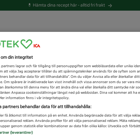
💊 Hämta dina recept här -
alltid fri frakt
 du efter idag?
s om din integritet
Unknown error
1
partners lagrar och får tillgång till personuppgifter som webbläsardata eller unika iden
 att välja Jag accepterar tillåter du att spårningstekniker används för de syften som 
tners behandlar data för att tillhandahålla”. Om du väljer Avvisa alla eller återkallar dit
de. Om spårare är inaktiverade kan visst innehåll och vissa annonser som du ser vara m
kan återkomma till denna meny för att ändra dina val eller återkalla ditt samtycke när 
å länken Anpassa cookieinställningar längst ned på webbsidan. Dina val kommer att ha e
er information finns i vår integritetspolicy.
a partners behandlar data för att tillhandahålla:
ler få åtkomst till information på en enhet. Använda begränsade data för att välja rekl
 personaliserad reklam. Använda profiler för att välja personaliserad reklam. Mäta reklam
upper genom statistik eller kombinationer av data från olika källor. Utveckla och förbättr
artner (leverantörer)