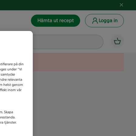
Hämta ut recept
Logga in
tifierare på din
anges under ”Vi
t samtycke
indre relevanta
som helst genom
ffekt inom vår
am. Skapa
prestanda.
a tjänster.