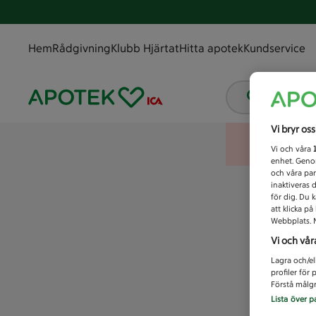
Hem
Rådgivning
Klubb Hjärtat
Hitta apotek
Kundservice
Vad letar
Vi bryr os
Vi och våra
enhet. Genom
och våra par
inaktiveras 
för dig. Du 
att klicka p
Webbplats. M
Vi och vår
Lagra och/el
profiler för
Förstå målgr
Lista över p