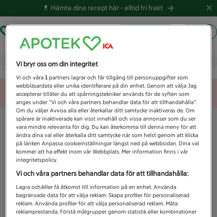
💊 Hämta dina recept här -
alltid fri frakt
Hämta ut recept
Logga in
Vad letar du efter idag?
Vi bryr oss om din integritet
Vi och våra
1
partners lagrar och får tillgång till personuppgifter som
webbläsardata eller unika identifierare på din enhet. Genom att välja Jag
Unknown error
accepterar tillåter du att spårningstekniker används för de syften som
anges under ”Vi och våra partners behandlar data för att tillhandahålla”.
Om du väljer Avvisa alla eller återkallar ditt samtycke inaktiveras de. Om
spårare är inaktiverade kan visst innehåll och vissa annonser som du ser
vara mindre relevanta för dig. Du kan återkomma till denna meny för att
ändra dina val eller återkalla ditt samtycke när som helst genom att klicka
på länken Anpassa cookieinställningar längst ned på webbsidan. Dina val
kommer att ha effekt inom vår Webbplats. Mer information finns i vår
integritetspolicy.
Vi och våra partners behandlar data för att tillhandahålla:
Lagra och/eller få åtkomst till information på en enhet. Använda
begränsade data för att välja reklam. Skapa profiler för personaliserad
reklam. Använda profiler för att välja personaliserad reklam. Mäta
reklamprestanda. Förstå målgrupper genom statistik eller kombinationer